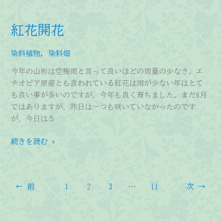
会
の
紅花開花
御
案
染料植物
,
染料畑
内
今年の山形は空梅雨と言って良いほどの雨量の少なさ。エ
チオピア原産とも言われている紅花は雨が少ない年はとて
も良い事が多いのですが、今年も良く育ちました。まだ6月
ではありますが、昨日は一つも咲いていなかったのです
が、今日は５
紅
続きを読む »
花
開
花
←
前
1
2
3
…
11
次
→