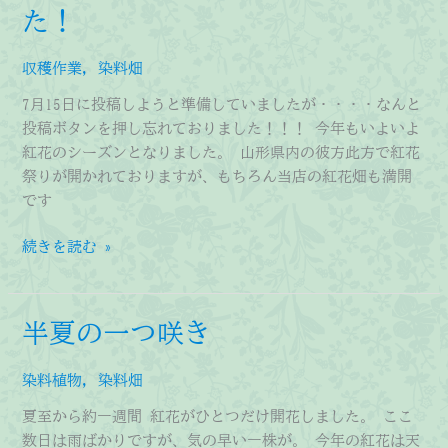
た！
バ
ジ
ル
収穫作業
,
染料畑
ペ
7月15日に投稿しようと準備していましたが・・・・なんと
ー
投稿ボタンを押し忘れておりました！！！ 今年もいよいよ
ス
紅花のシーズンとなりました。 山形県内の彼方此方で紅花
ト
祭りが開かれておりますが、もちろん当店の紅花畑も満開
作
です
り」
の
～
続きを読む »
御
紅
案
花
内
～
半夏の一つ咲き
※
投
染料植物
,
染料畑
稿
し
夏至から約一週間 紅花がひとつだけ開花しました。 ここ
忘
数日は雨ばかりですが、気の早い一株が。 今年の紅花は天