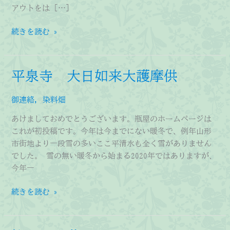
アウトをは […]
新
続きを読む »
緑
の
季
平泉寺 大日如来大護摩供
節
御連絡
,
染料畑
あけましておめでとうございます。瓶屋のホームページは
これが初投稿です。今年は今までにない暖冬で、例年山形
市街地より一段雪の多いここ平清水も全く雪がありません
でした。 雪の無い暖冬から始まる2020年ではありますが、
今年一
平
続きを読む »
泉
寺
大