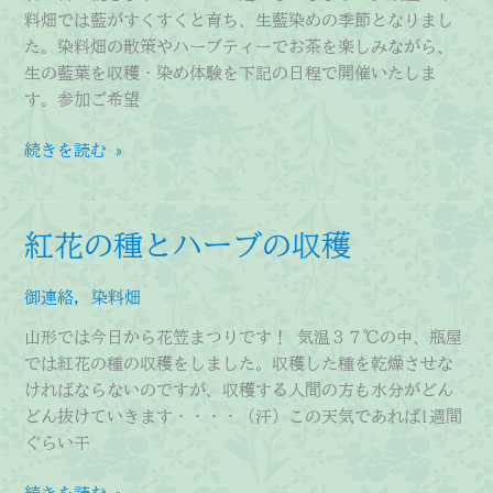
料畑では藍がすくすくと育ち、生藍染めの季節となりまし
た。染料畑の散策やハーブティーでお茶を楽しみながら、
生の藍葉を収穫・染め体験を下記の日程で開催いたしま
す。参加ご希望
藍
続きを読む »
の
生
葉
紅花の種とハーブの収穫
染
カ
御連絡
,
染料畑
ル
チ
山形では今日から花笠まつりです！ 気温３７℃の中、瓶屋
ャ
では紅花の種の収穫をしました。収穫した種を乾燥させな
ー
ければならないのですが、収穫する人間の方も水分がどん
教
どん抜けていきます・・・・（汗）この天気であれば1週間
室
ぐらい干
の
ご
紅