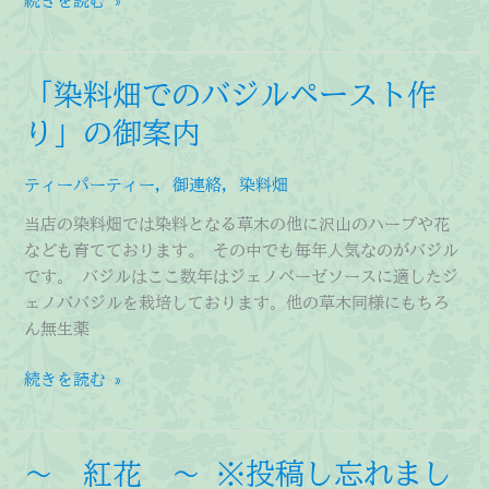
続きを読む »
案
花
内
の
種
「染料畑でのバジルペースト作
と
り」の御案内
ハ
ー
ブ
ティーパーティー
,
御連絡
,
染料畑
の
当店の染料畑では染料となる草木の他に沢山のハーブや花
収
なども育てております。 その中でも毎年人気なのがバジル
穫
です。 バジルはここ数年はジェノベーゼソースに適したジ
ェノババジルを栽培しております。他の草木同様にもちろ
ん無生薬
「染
続きを読む »
料
畑
で
～ 紅花 ～ ※投稿し忘れまし
の