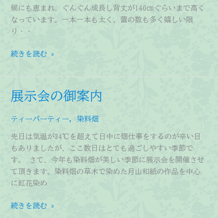
れ
候にも恵まれ、ぐんぐん成長し背丈が140㎝ぐらいまで高く
ま
なっています。一本一本も太く、蕾の数も多く嬉しい限
し
り・・
た！
半
続きを読む »
夏
の
一
展示会の御案内
つ
咲
ティーパーティー
,
染料畑
き
先日は気温が34℃を超えて日中に畑仕事をするのが辛い日
もありましたが、ここ数日はとても過ごしやすい季節で
す。 さて、今年も染料畑が美しい季節に展示会を開催させ
て頂きます。染料畑の草木で染めた月山和紙の作品を中心
に紅花染め
展
続きを読む »
示