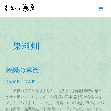
内
容
を
ス
キ
ッ
プ
染料畑
新緑の季節
染料植物
,
染料畑
新緑の季節となりました。先月より店舗は臨時休業と
させて頂いておりますが、染料畑の草木達は暖かな陽気を
楽しんでおります。 この度、店舗に中々お越し頂けないお
客様向けに通信販売と染料畑のハーブなどの花束のテイク