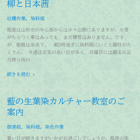
柳と日本茜
日
如
収穫作業
,
染料畑
来
大
瓶屋は山形市の中心部からは少々山際にありますが、小雪
護
がちらつく事はあっても、まだ積雪はありません。です
摩
が、朝晩は氷点下。 朝8時過ぎに染料畑にいくと霜柱がた
供
くさん。 今週は天気の良い日が多く、月曜日には繭玉の正
月飾り用の
柳
続きを読む »
と
日
本
藍の生葉染カルチャー教室のご
茜
案内
御連絡
,
染料畑
,
染色作業
暑い日が続きますがいかがお過ごしでしょうか。瓶屋の染