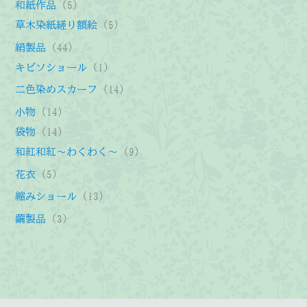
5
和紙作品
5
個
5
草木染紙縒り額絵
5
の
個
4
絹製品
44
商
の
4
1
キビソショール
1
品
商
個
個
1
二色染めスカーフ
14
品
の
の
4
1
小物
14
商
商
個
4
1
袋物
14
品
品
の
個
4
9
和紅和紅～わくわく～
9
商
の
個
個
5
花衣
5
品
商
の
の
個
1
縮みショール
13
品
商
商
の
3
3
繭製品
3
品
品
商
個
個
品
の
の
商
商
品
品