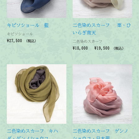
キビソショール 藍
二色染めスカーフ 栗・ひ
いらぎ南天
キビソショール
¥
27,500
二色染めスカーフ
（税込）
価
¥
18,000
–
¥
19,500
（税込）
格
帯:
¥18,000
–
¥19,500
二色染めスカーフ キハ
二色染めスカーフ ゲンノ
ダ・ゲンノショウコ
ショウコ・日本茜