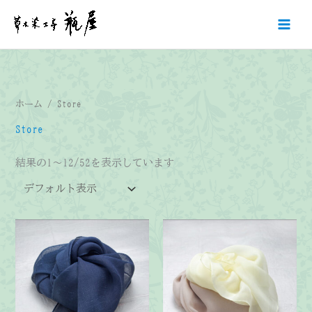
内
容
を
ス
キ
ッ
ホーム
/ Store
プ
Store
結果の1～12/52を表示しています