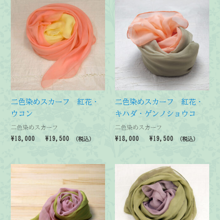
–
–
¥19,500
¥19,500
二色染めスカーフ 紅花・
二色染めスカーフ 紅花・
ウコン
キハダ・ゲンノショウコ
二色染めスカーフ
二色染めスカーフ
価
価
¥
18,000
–
¥
19,500
¥
18,000
–
¥
19,500
（税込）
（税込）
格
格
帯:
帯:
¥18,000
¥18,000
–
–
¥19,500
¥19,500