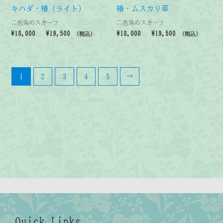
キハダ・椿（ライト）
椿・ムスカリ草
二色染めスカーフ
二色染めスカーフ
価
価
¥
18,000
–
¥
19,500
¥
18,000
–
¥
19,500
（税込）
（税込）
格
格
帯:
帯:
¥18,000
¥18,000
–
–
¥19,500
¥19,500
1
2
3
4
5
→
Quick Links