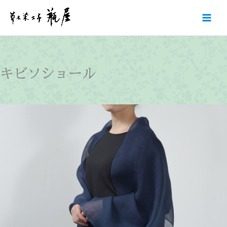
内
容
を
ス
キ
ッ
キビソショール
プ