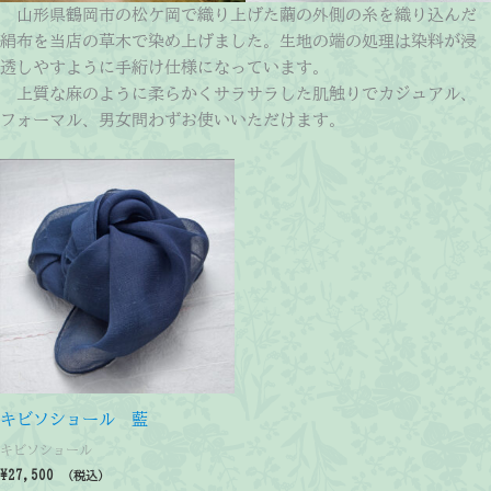
山形県鶴岡市の松ケ岡で織り上げた繭の外側の糸を織り込んだ
絹布を当店の草木で染め上げました。生地の端の処理は染料が浸
透しやすように手絎け仕様になっています。
上質な麻のように柔らかくサラサラした肌触りでカジュアル、
フォーマル、男女問わずお使いいただけます。
キビソショール 藍
キビソショール
¥
27,500
（税込）