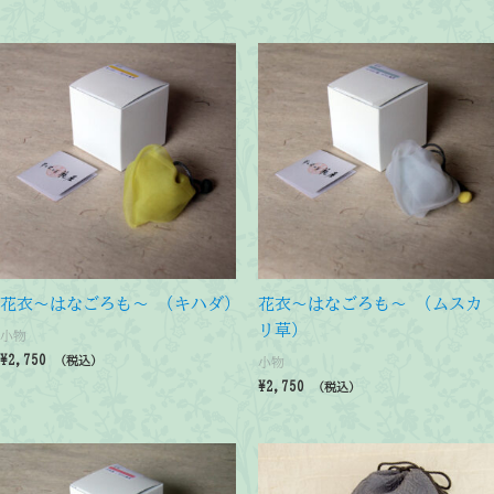
花衣～はなごろも～ (キハダ)
花衣～はなごろも～ (ムスカ
リ草)
小物
¥
2,750
小物
（税込）
¥
2,750
（税込）