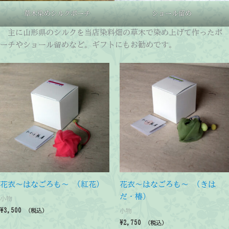
草木染めシルクポーチ
ショール留め
主に山形県のシルクを当店染料畑の草木で染め上げて作ったポ
ーチやショール留めなど。ギフトにもお勧めです。
花衣～はなごろも～ (紅花)
花衣～はなごろも～ (きは
だ・椿)
小物
¥
3,500
小物
（税込）
¥
2,750
（税込）