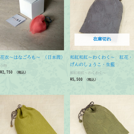
在庫切れ
花衣～はなごろも～ (日本茜)
和紅和紅～わくわく～ 紅花・
げんのしょうこ・生藍
小物
¥
2,750
和紅和紅～わくわく～
（税込）
¥
5,500
（税込）