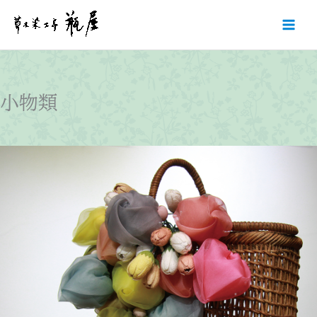
内
容
を
ス
キ
ッ
小物類
プ