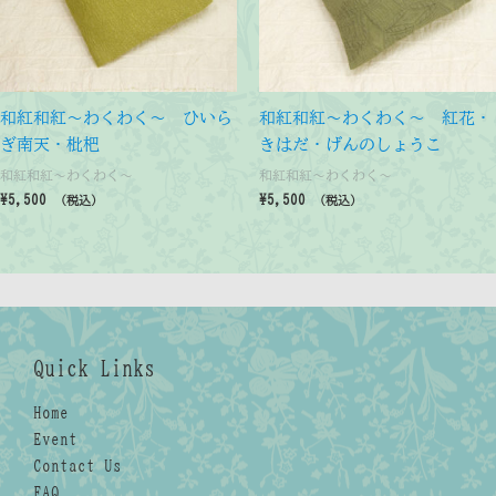
和紅和紅～わくわく～ ひいら
和紅和紅～わくわく～ 紅花・
ぎ南天・枇杷
きはだ・げんのしょうこ
和紅和紅～わくわく～
和紅和紅～わくわく～
¥
5,500
¥
5,500
（税込）
（税込）
Quick Links
Home
Event
Contact Us
FAQ