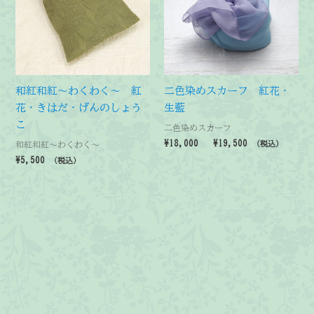
和紅和紅～わくわく～ 紅
二色染めスカーフ 紅花・
花・きはだ・げんのしょう
生藍
こ
二色染めスカーフ
価
¥
18,000
–
¥
19,500
和紅和紅～わくわく～
（税込）
格
¥
5,500
（税込）
帯:
¥18,000
–
¥19,500