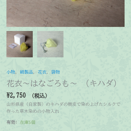
小物
,
絹製品
,
花衣
,
袋物
花衣～はなごろも～ (キハダ)
¥
2,750
（税込）
山形県産（自家製）のキハダの樹皮で染め上げたシルクで
作った草木染めの小物入れ
有効:
在庫5個