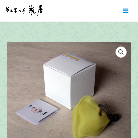
内
容
を
ス
キ
ッ
プ