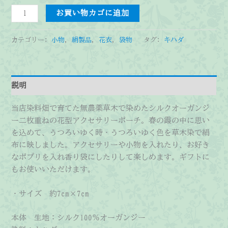
花
お買い物カゴに追加
衣
～
カテゴリー:
小物
,
絹製品
,
花衣
,
袋物
タグ:
キハダ
は
な
ご
ろ
説明
も
～
当店染料畑で育てた無農薬草木で染めたシルクオーガンジ
(キ
ー二枚重ねの花型アクセサリーポーチ。春の霞の中に思い
ハ
を込めて、うつろいゆく時・うつろいゆく色を草木染で絹
ダ)
布に映しました。アクセサリーや小物を入れたり、お好き
個
なポプリを入れ香り袋にしたりして楽しめます。ギフトに
もお使いいただけます。
・サイズ 約7cm×7cm
本体 生地：シルク100％オーガンジー