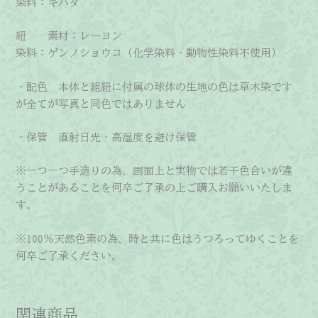
染料：キハダ
紐 素材：レーヨン
染料：ゲンノショウコ（化学染料・動物性染料不使用）
・配色 本体と組紐に付属の球体の生地の色は草木染です
が全てが写真と同色ではありません
・保管 直射日光・高湿度を避け保管
※一つ一つ手造りの為、画面上と実物では若干色合いが違
うことがあることを何卒ご了承の上ご購入お願いいたしま
す。
※100％天然色素の為、時と共に色はうつろってゆくことを
何卒ご了承ください。
関連商品