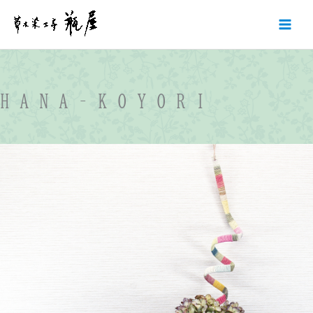
内
容
を
ス
キ
ッ
H A N A – K O Y O R I
プ