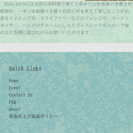
HANA₋KOYORIは当店の染料畑で育てた草木で山形県産の手漉き和
紙染め、一本一本紙縒りを縒り自在に形を変えて楽しむことが出
来るアイテムです。ドライフラワーなどのアレンジや、カーテン
タッサー、バッグのチャームにしたりブレスレッドやスカーフ留
めなど多様に遊びながらお使いいただけます。
Quick Links
Home
Event
Contact Us
FAQ
About
返金および返品ポリシー