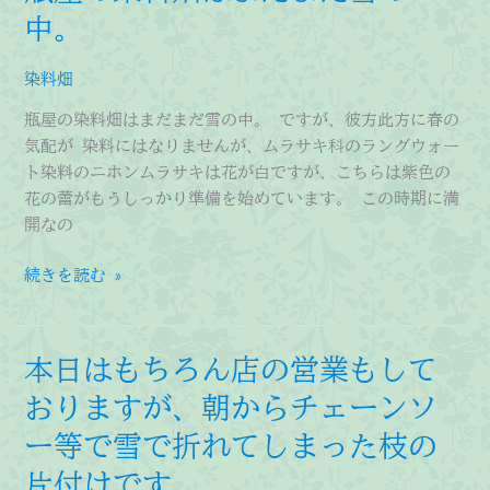
中。
染料畑
瓶屋の染料畑はまだまだ雪の中。 ですが、彼方此方に春の
気配が 染料にはなりませんが、ムラサキ科のラングウォー
ト染料のニホンムラサキは花が白ですが、こちらは紫色の
花の蕾がもうしっかり準備を始めています。 この時期に満
開なの
瓶
続きを読む »
屋
の
染
本日はもちろん店の営業もして
料
おりますが、朝からチェーンソ
畑
は
ー等で雪で折れてしまった枝の
ま
片付けです。
だ