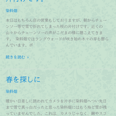
ま
染料畑
だ
雪
本日はもちろん店の営業もしておりますが、朝からチェー
の
ンソー等で雪で折れてしまった枝の片付けです。近くの
中。
山々からチェーンソーの声がこだまの様に聴こえてきま
す。 染料畑ではラングウォードが咲き始め木々の芽も膨ら
んでいます。ポ
本
続きを読む »
日
は
も
春を探しに
ち
ろ
染料畑
ん
店
暖かい日差しに誘われてカメラを片手に染料畑へつい先日
の
まで雪で真っ白だったと思った染料畑にはもう殆ど雪が残
営
っていませんでした。これは、カメラじゃなく、鍬やスコ