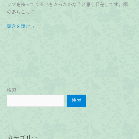
業
ップを持ってくるべきだったかな？と思う日差しです。畑
も
のあちこちに
し
て
春
続きを読む »
お
を
り
探
ま
し
す
に
が、
朝
か
ら
検索
チ
ェ
検索
ー
ン
ソ
ー
カテゴリー
等