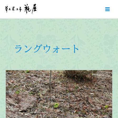
内
容
を
ス
キ
ッ
プ
ラングウォート