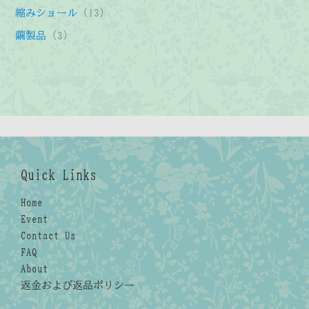
品
商
の
の
個
1
縮みショール
13
品
商
商
の
3
3
繭製品
3
品
品
商
個
個
品
の
の
商
商
品
品
Quick Links
Home
Event
Contact Us
FAQ
About
返金および返品ポリシー