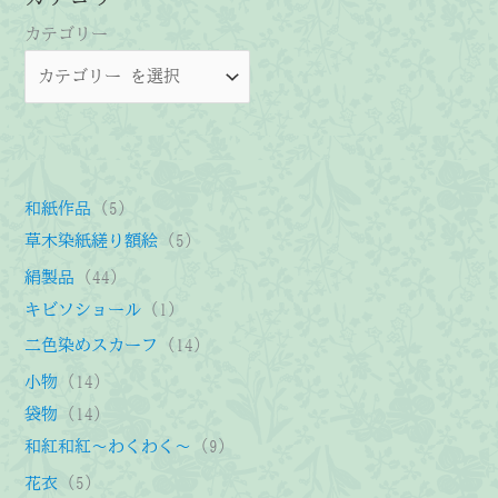
で
カテゴリー
雪
で
折
れ
て
し
5
ま
和紙作品
5
っ
個
5
草木染紙縒り額絵
5
た
の
個
4
絹製品
44
枝
商
の
4
1
キビソショール
1
の
品
商
個
個
片
1
二色染めスカーフ
14
付
品
の
の
4
1
小物
14
け
商
商
個
4
1
袋物
14
で
品
品
の
個
4
9
和紅和紅～わくわく～
9
す。
商
の
個
個
5
花衣
5