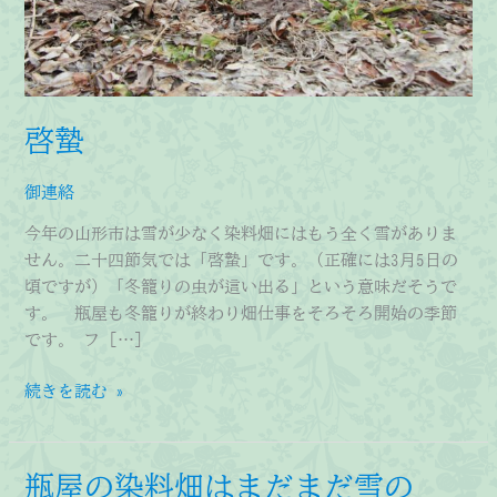
啓蟄
御連絡
今年の山形市は雪が少なく染料畑にはもう全く雪がありま
せん。二十四節気では「啓蟄」です。（正確には3月5日の
頃ですが）「冬籠りの虫が這い出る」という意味だそうで
す。 瓶屋も冬籠りが終わり畑仕事をそろそろ開始の季節
です。 フ […]
啓
続きを読む »
蟄
瓶屋の染料畑はまだまだ雪の