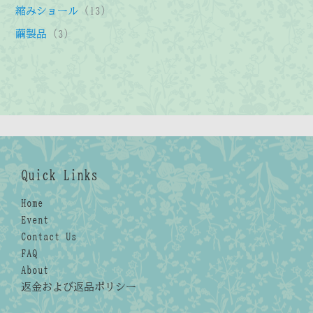
品
商
の
の
個
1
縮みショール
13
品
商
商
の
3
3
繭製品
3
品
品
商
個
個
品
の
の
商
商
品
品
Quick Links
Home
Event
Contact Us
FAQ
About
返金および返品ポリシー