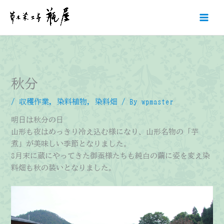
内
容
を
ス
キ
ッ
プ
秋分
/
収穫作業
,
染料植物
,
染料畑
/ By
wpmaster
明日は秋分の日
山形も夜はめっきり冷え込む様になり、山形名物の「芋
煮」が美味しい季節となりました。
8月末に蔵にやってきた御蚕様たちも純白の繭に姿を変え染
料畑も秋の装いとなりました。