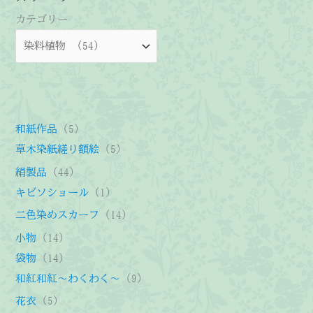
カテゴリー
5
和紙作品
5
個
5
草木染紙縒り額絵
5
の
個
4
絹製品
44
商
の
4
1
キビソショール
1
品
商
個
個
1
二色染めスカーフ
14
品
の
の
4
1
小物
14
商
商
個
4
1
袋物
14
品
品
の
個
4
9
和紅和紅～わくわく～
9
商
の
個
個
5
花衣
5