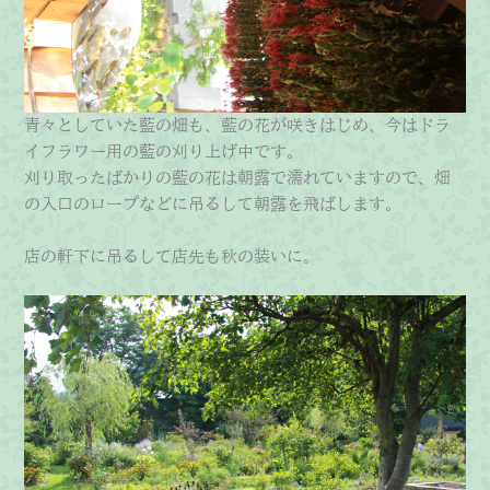
青々としていた藍の畑も、藍の花が咲きはじめ、今はドラ
イフラワー用の藍の刈り上げ中です。
刈り取ったばかりの藍の花は朝露で濡れていますので、畑
の入口のロープなどに吊るして朝露を飛ばします。
店の軒下に吊るして店先も秋の装いに。