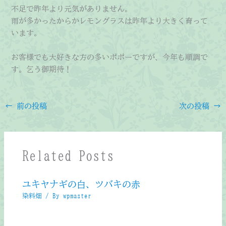
不足で昨年より元気がありません。
雨が多かったからかレモングラスは昨年より大きく育って
います。
お客様でも大好きな方の多いポポーですが、今年も順調で
す。乞う御期待！
←
前の投稿
次の投稿
→
Related Posts
ユキヤナギの白、ツバキの赤
染料畑
/ By
wpmaster