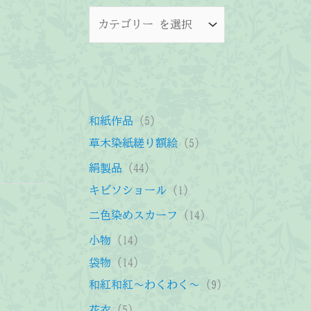
5
和紙作品
5
個
5
草木染紙縒り額絵
5
の
個
4
絹製品
44
商
の
4
1
キビソショール
1
品
商
個
個
1
二色染めスカーフ
14
品
の
の
4
1
小物
14
商
商
個
4
1
袋物
14
品
品
の
個
4
9
和紅和紅～わくわく～
9
商
の
個
個
5
花衣
5