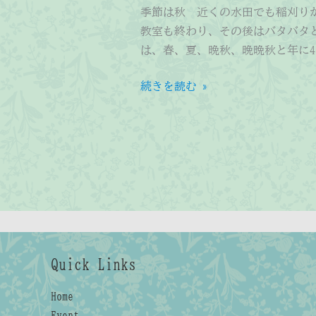
季節は秋 近くの水田でも稲刈り
教室も終わり、その後はバタバタ
は、春、夏、晩秋、晩晩秋と年に
お
続きを読む »
蚕
さ
ま
Quick Links
Home
Event