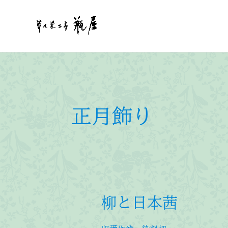
内
容
を
ス
キ
ッ
プ
正月飾り
柳と日本茜