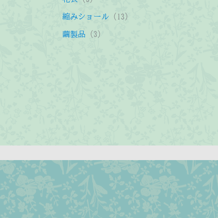
品
商
の
の
個
1
縮みショール
13
品
商
商
の
3
3
繭製品
3
品
品
商
個
個
品
の
の
商
商
品
品