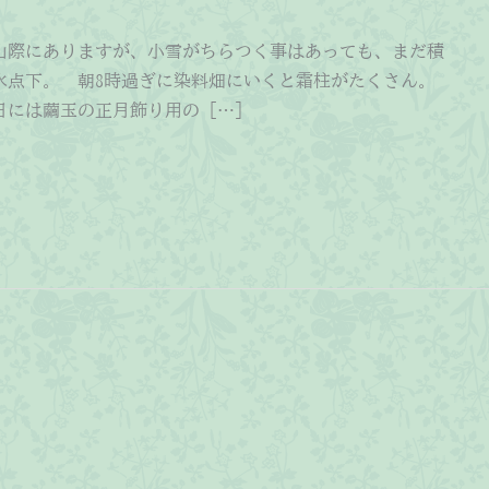
山際にありますが、小雪がちらつく事はあっても、まだ積
氷点下。 朝8時過ぎに染料畑にいくと霜柱がたくさん。
には繭玉の正月飾り用の […]