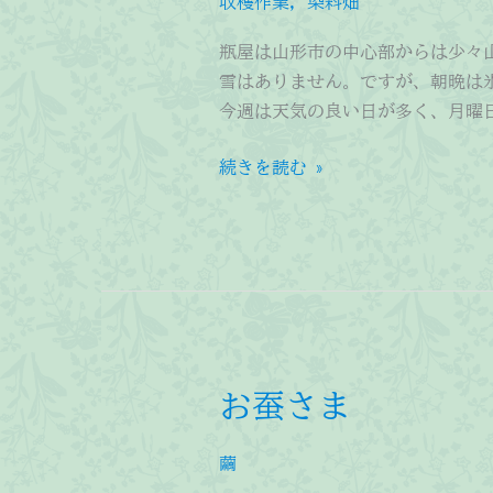
収穫作業
,
染料畑
瓶屋は山形市の中心部からは少々
雪はありません。ですが、朝晩は
今週は天気の良い日が多く、月曜日
柳
続きを読む »
と
日
本
茜
お蚕さま
繭