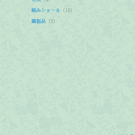
品
商
の
の
個
1
縮みショール
13
品
商
商
の
3
3
繭製品
3
品
品
商
個
個
品
の
の
商
商
品
品