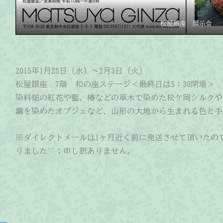
松屋銀座 展示会
2015年1月28日（水）～2月3日（火）
松屋銀座 7階 和の座ステージ＜最終日は5：30閉場＞
染料畑の紅花や藍、椿などの草木で染めた松ケ岡シルクや
繭を染めたオブジェなど、山形の大地から生まれる色と手
※ダイレクトメールは1ヶ月近く前に発送させて頂いたの
りました^^；申し訳ありません。