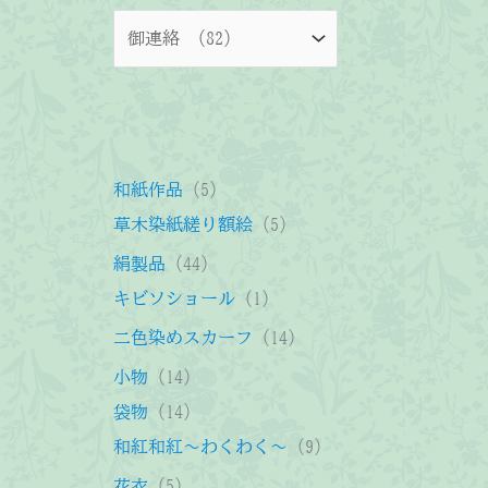
5
和紙作品
5
個
5
草木染紙縒り額絵
5
の
個
4
絹製品
44
商
の
4
1
キビソショール
1
品
商
個
個
1
二色染めスカーフ
14
品
の
の
4
1
小物
14
商
商
個
4
1
袋物
14
品
品
の
個
4
9
和紅和紅～わくわく～
9
商
の
個
個
5
花衣
5