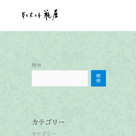
内
容
を
ス
キ
ッ
プ
検索
検
索
カテゴリー
カテゴリー