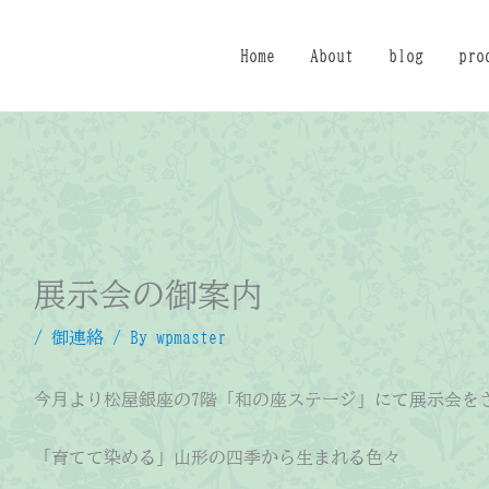
Home
About
blog
pro
展示会の御案内
/
御連絡
/ By
wpmaster
今月より松屋銀座の7階「和の座ステージ」にて展示会を
「育てて染める」山形の四季から生まれる色々