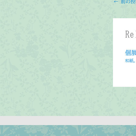
←
前の投
Re
個
和紙