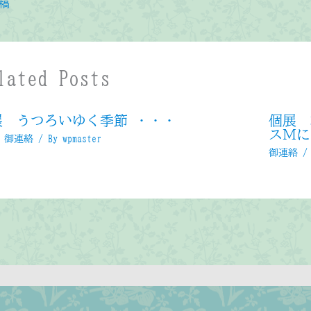
稿
lated Posts
展 うつろいゆく季節 ・・・
個展 
スＭに
,
御連絡
/ By
wpmaster
御連絡
/