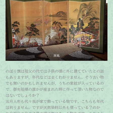
屏風
のぼり旗は祖父の代では子供の頃に外に建てていたとの話
もありますが、年代などは全くわかりません。そう古い物
でも無いのかもしれませんが、うちの家紋が入っているの
で、御先祖様の誰かが産まれた時に作って頂いた物なので
はないでしょうか？
五月人形も代々我が家で飾っている物です。こちらも年代
は判りません。ですが天然染料以外も使っている？のか