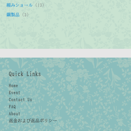
品
商
の
の
個
1
縮みショール
13
品
商
商
の
3
3
繭製品
3
品
品
商
個
個
品
の
の
商
商
品
品
Quick Links
Home
Event
Contact Us
FAQ
About
返金および返品ポリシー