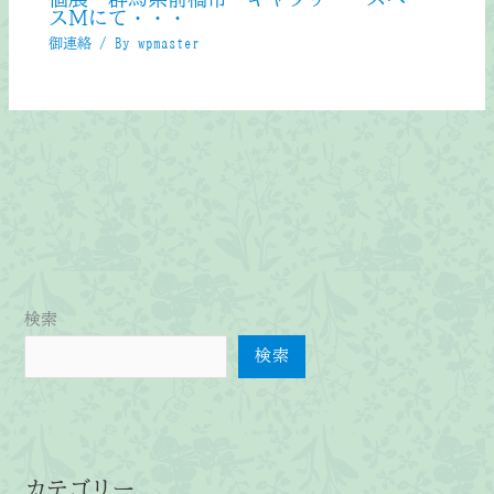
スＭにて・・・
御連絡
/ By
wpmaster
検索
検索
カテゴリー