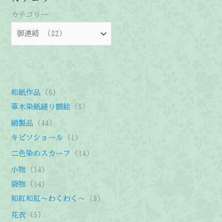
カテゴリー
5
和紙作品
5
個
5
草木染紙縒り額絵
5
の
個
4
絹製品
44
商
の
4
1
キビソショール
1
品
商
個
個
1
二色染めスカーフ
14
品
の
の
4
1
小物
14
商
商
個
4
1
袋物
14
品
品
の
個
4
9
和紅和紅～わくわく～
9
商
の
個
個
5
花衣
5