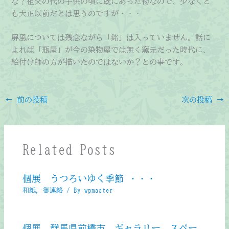
な？祖父の代の子供の頃に既にあった物なので、少なくと
も大正以前だとは思うのですが・・・
屏風については残念ながら「銘」は入っていません。話に
よれば「瓶屋」が今の染物屋では無く窯元だった時代に、
絵付け師の方が描いたのではないか？との事です。
←
前の投稿
次の投稿
→
Related Posts
個展 うつろいゆく季節 ・・・
和紙
,
御連絡
/ By
wpmaster
個展 群馬県前橋市 ギャラリー スペー