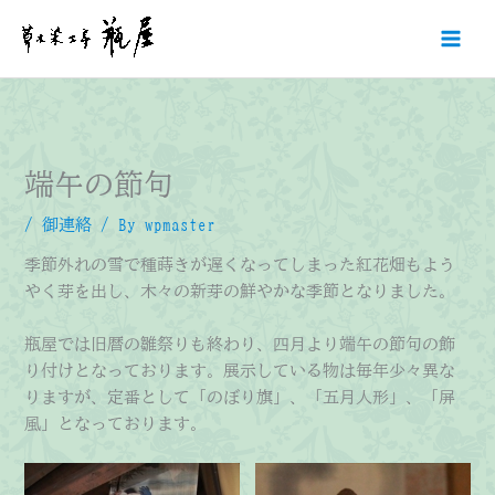
内
容
を
ス
キ
ッ
プ
端午の節句
/
御連絡
/ By
wpmaster
季節外れの雪で種蒔きが遅くなってしまった紅花畑もよう
やく芽を出し、木々の新芽の鮮やかな季節となりました。
瓶屋では旧暦の雛祭りも終わり、四月より端午の節句の飾
り付けとなっております。展示している物は毎年少々異な
りますが、定番として「のぼり旗」、「五月人形」、「屏
風」となっております。