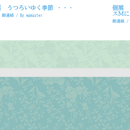
展 うつろいゆく季節 ・・・
個展 
スＭに
,
御連絡
/ By
wpmaster
御連絡
/