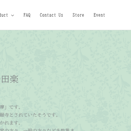
duct
FAQ
Contact Us
Store
Event
の田楽
摩」です。
願寺とされていたそうです。
かれます。
家の方々、一般の方々など多数集ま