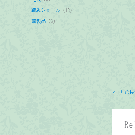
品
商
の
の
個
1
縮みショール
13
品
商
商
の
3
3
繭製品
3
品
品
商
個
個
品
の
の
商
商
品
品
←
前の投
Re