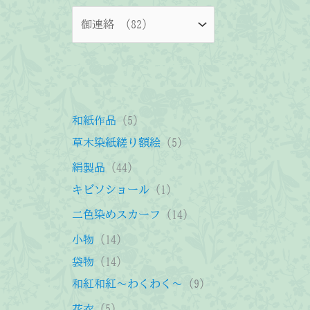
5
和紙作品
5
個
5
草木染紙縒り額絵
5
の
個
4
絹製品
44
商
の
4
1
キビソショール
1
品
商
個
個
1
二色染めスカーフ
14
品
の
の
4
1
小物
14
商
商
個
4
1
袋物
14
品
品
の
個
4
9
和紅和紅～わくわく～
9
商
の
個
個
5
花衣
5