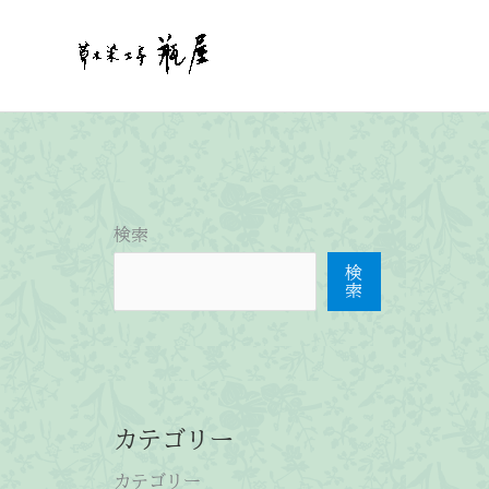
内
容
を
ス
キ
ッ
プ
検索
検
索
カテゴリー
カテゴリー