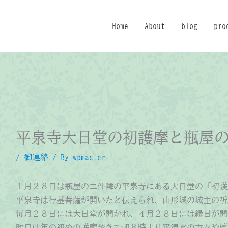
Home
About
blog
pro
平泉寺大日堂の初護摩と瓶屋
/
御連絡
/ By
wpmaster
１月２８日は瓶屋の二件隣の平泉寺にある大日堂の「初護
平泉寺は行基菩薩が開いたと伝えられ、山形城の城主の祈
毎月２８日には大日堂が開かれ、４月２８日には縁日が開
昨日は年の初めの護摩焚きで朝８時より平清水の方々や檀