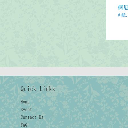
個
和紙
Quick Links
Home
Event
Contact Us
FAQ