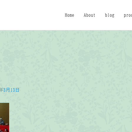
Home
About
blog
pro
2年3月13日