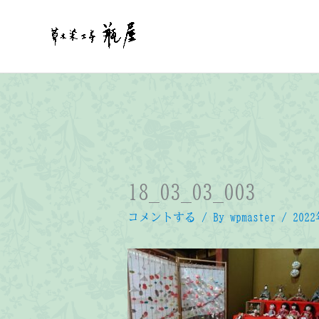
内
容
を
ス
キ
ッ
プ
18_03_03_003
コメントする
/ By
wpmaster
/
202