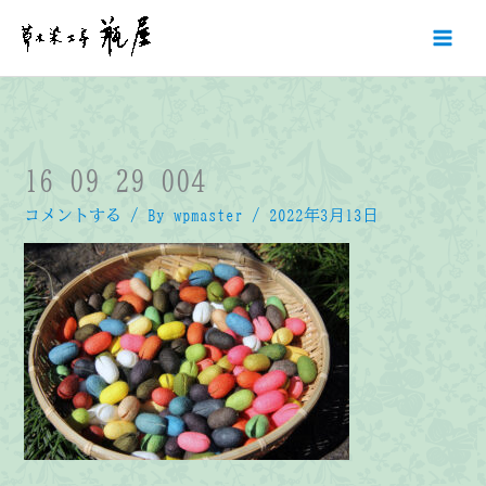
内
容
を
ス
キ
ッ
プ
16_09_29_004
コメントする
/ By
wpmaster
/
2022年3月13日