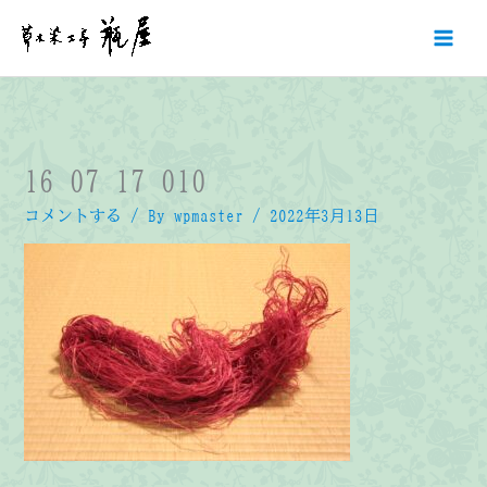
内
容
を
ス
キ
ッ
プ
16_07_17_010
コメントする
/ By
wpmaster
/
2022年3月13日