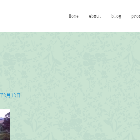
Home
About
blog
pro
2年3月13日