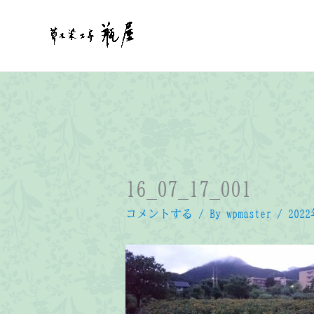
内
容
を
ス
キ
ッ
プ
16_07_17_001
コメントする
/ By
wpmaster
/
202