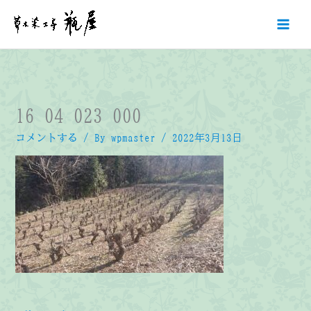
内
容
を
ス
キ
ッ
プ
16_04_023_000
コメントする
/ By
wpmaster
/
2022年3月13日