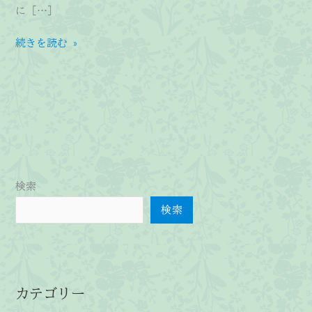
に […]
白
続きを読む »
菜
舎
骨
董
市
検索
検索
カテゴリー