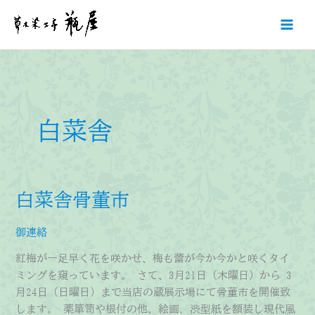
内
容
を
ス
キ
ッ
プ
白菜舎
白菜舎骨董市
御連絡
紅梅が一足早く花を咲かせ、梅も蕾が今か今かと咲くタイ
ミングを窺っています。 さて、3月21日（木曜日）から 3
月24日（日曜日）まで当店の蔵展示場にて骨董市を開催致
します。 薬箪笥や根付の他、絵画、渋型紙を額装し現代風