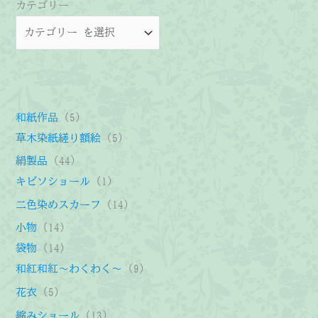
カテゴリー
5
和紙作品
5
個
5
草木染紙縒り額絵
5
の
個
4
絹製品
44
商
の
4
1
キビソショール
1
品
商
個
個
1
二色染めスカーフ
14
品
の
の
4
1
小物
14
商
商
個
4
1
袋物
14
品
品
の
個
4
9
和紅和紅～わくわく～
9
商
の
個
個
5
花衣
5
品
商
の
の
個
1
縮みショール
13