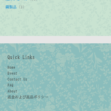
品
商
商
の
3
3
繭製品
3
品
品
商
個
個
品
の
の
商
商
品
品
Quick Links
Home
Event
Contact Us
FAQ
About
返金および返品ポリシー