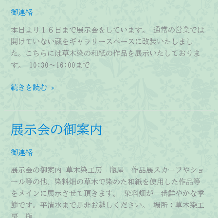
御連絡
本日より１６日まで展示会をしています。 通常の営業では
開けていない蔵をギャラリースペースに改装いたしまし
た。こちらには草木染の和紙の作品を展示いたしておりま
す。 10:30～16:00まで
本
続きを読む »
日
よ
り
展示会の御案内
１
６
御連絡
日
ま
展示会の御案内 草木染工房 瓶屋 作品展スカーフやショ
で
ール等の他、染料畑の草木で染めた和紙を使用した作品等
展
をメインに展示させて頂きます。 染料畑が一番鮮やかな季
示
節です。平清水まで是非お越しください。 場所：草木染工
会
房 瓶