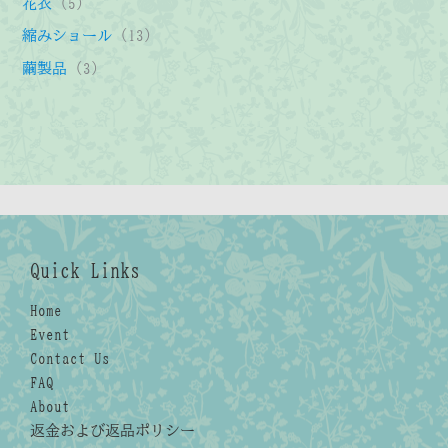
5
花衣
5
品
商
の
の
個
1
縮みショール
13
品
商
商
の
3
3
繭製品
3
品
品
商
個
個
品
の
の
商
商
品
品
Quick Links
Home
Event
Contact Us
FAQ
About
返金および返品ポリシー