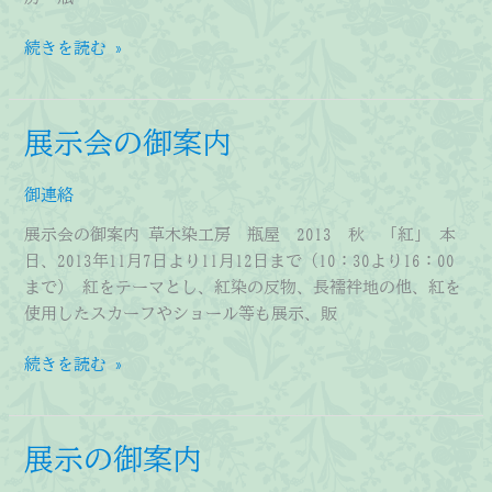
を
し
展
続きを読む »
て
示
い
会
ま
の
展示会の御案内
す。
御
案
御連絡
内
展示会の御案内 草木染工房 瓶屋 2013 秋 「紅」 本
日、2013年11月7日より11月12日まで（10：30より16：00
まで） 紅をテーマとし、紅染の反物、長襦袢地の他、紅を
使用したスカーフやショール等も展示、販
展
続きを読む »
示
会
の
展示の御案内
御