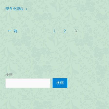
展
続きを読む »
示
会
の
←
前
1
2
3
御
案
内
検索
検索