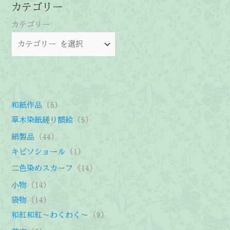
カテゴリー
カテゴリー
5
和紙作品
5
個
5
草木染紙縒り額絵
5
の
個
4
絹製品
44
商
の
4
1
キビソショール
1
品
商
個
個
1
二色染めスカーフ
14
品
の
の
4
1
小物
14
商
商
個
4
1
袋物
14
品
品
の
個
4
9
和紅和紅～わくわく～
9
商
の
個
個