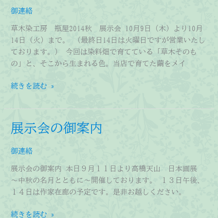
の
御連絡
展
示
草木染工房 瓶屋2014秋 展示会 10月9日（木）より10月
会
14日（火）まで。 （最終日14日は火曜日ですが営業いたし
を
ております。） 今回は染料畑で育てている「草木そのも
開
の」と、そこから生まれる色。当店で育てた繭をメイ
催
中
展
続きを読む »
で
示
す。
会
の
展示会の御案内
御
案
御連絡
内
展示会の御案内 本日９月１１日より高橋天山 日本画展
～中秋の名月とともに～開催しております。 １３日午後、
１４日は作家在廊の予定です。是非お越しください。
展
続きを読む »