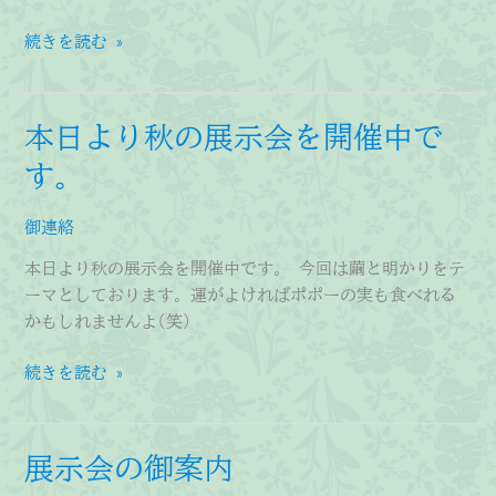
展
続きを読む »
示
会
の
本日より秋の展示会を開催中で
御
す。
案
内
御連絡
本日より秋の展示会を開催中です。 今回は繭と明かりをテ
ーマとしております。運がよければポポーの実も食べれる
かもしれませんよ(笑)
本
続きを読む »
日
よ
り
展示会の御案内
秋