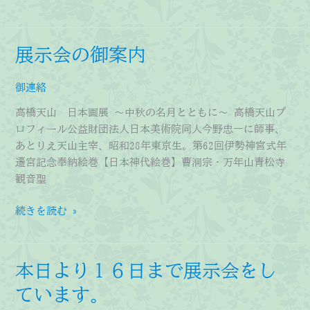
示
会
の
展示会の御案内
御
案
御連絡
内
高橋天山 日本画展 ～中秋の名月とともに～ 高橋天山プ
ロフィール公益財団法人日本美術院同人今野忠一に師事、
あとりえ天山主宰、昭和28年東京生。第62回伊勢神宮式年
遷宮記念奉納絵巻【日本神代絵巻】曹洞宗・万年山青松寺
観音聖
展
続きを読む »
示
会
の
本日より１６日まで展示会をし
御
ています。
案
内