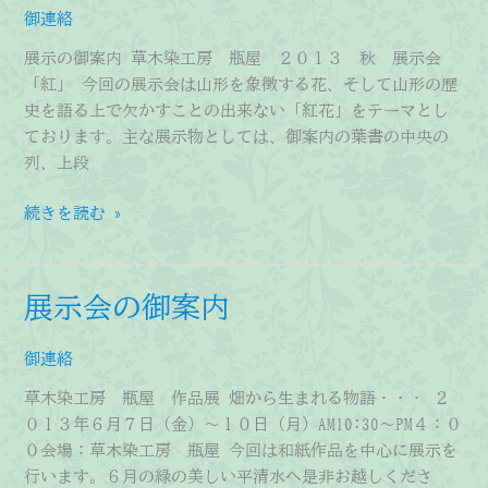
案
御連絡
内
展示の御案内 草木染工房 瓶屋 ２０１３ 秋 展示会
「紅」 今回の展示会は山形を象徴する花、そして山形の歴
史を語る上で欠かすことの出来ない「紅花」をテーマとし
ております。主な展示物としては、御案内の葉書の中央の
列、上段
展
続きを読む »
示
の
御
展示会の御案内
案
内
御連絡
草木染工房 瓶屋 作品展 畑から生まれる物語・・・ ２
０１３年６月７日（金）～１０日（月）AM10:30～PM４：０
０会場：草木染工房 瓶屋 今回は和紙作品を中心に展示を
行います。６月の緑の美しい平清水へ是非お越しくださ