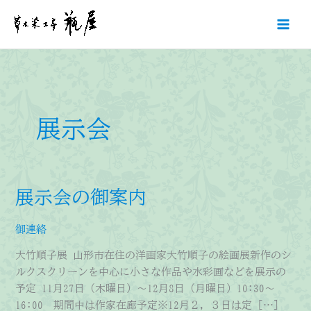
内
容
を
ス
キ
ッ
プ
展示会
展示会の御案内
御連絡
大竹順子展 山形市在住の洋画家大竹順子の絵画展新作のシ
ルクスクリーンを中心に小さな作品や水彩画などを展示の
予定 11月27日（木曜日）～12月8日（月曜日）10:30～
16:00 期間中は作家在廊予定※12月２，３日は定 […]