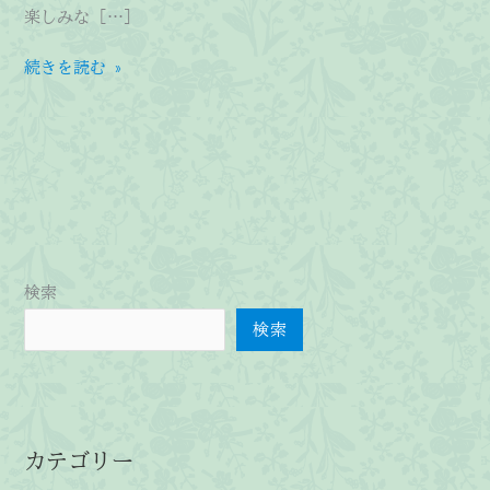
楽しみな […]
染
続きを読む »
料
畑
と
サ
ク
ラ
ン
ボ
検索
畑
検索
カテゴリー