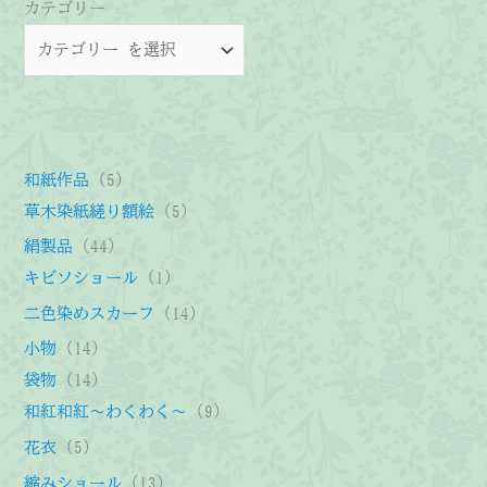
カテゴリー
5
和紙作品
5
個
5
草木染紙縒り額絵
5
の
個
4
絹製品
44
商
の
4
1
キビソショール
1
品
商
個
個
1
二色染めスカーフ
14
品
の
の
4
1
小物
14
商
商
個
4
1
袋物
14
品
品
の
個
4
9
和紅和紅～わくわく～
9
商
の
個
個
5
花衣
5
品
商
の
の
個
1
縮みショール
13