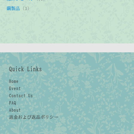
品
商
商
の
3
3
繭製品
3
品
品
商
個
個
品
の
の
商
商
品
品
Quick Links
Home
Event
Contact Us
FAQ
About
返金および返品ポリシー