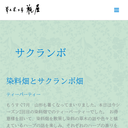
内
容
を
ス
キ
ッ
プ
サクランボ
染料畑とサクランボ畑
ティーパーティー
もうすぐ7月 山形も暑くなってまいりました。本日は今シ
ーズン2回目の染料畑でのティーパーティーでした。 お得
意様を招いて、染料畑を散策し染料の草木の話や色々と植
えているハーブの話を楽しみ、それぞれのハーブの香りを