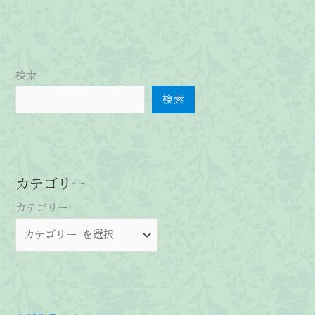
で
の
展
示
検索
会
の
検索
御
案
内
カテゴリー
カテゴリー