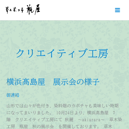
内
容
を
ス
キ
ッ
プ
クリエイティブ工房
横浜髙島屋 展示会の様子
御連絡
山形では山々が色付き、染料畑のカボチャも美味しい時期
になってまいりました。 10月24日より、横浜髙島屋 7
階 クリエイティブ工房にて 秋麗 ～akiurara～ 草木染
工房 瓶屋 秋の展示会 を開催しております。 草木