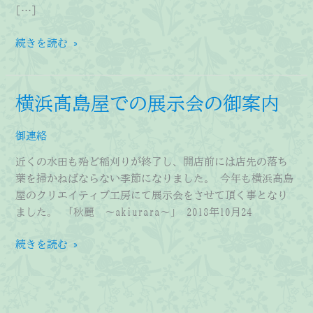
[…]
横
続きを読む »
浜
髙
島
横浜髙島屋での展示会の御案内
屋
展
御連絡
示
会
近くの水田も殆ど稲刈りが終了し、開店前には店先の落ち
の
葉を掃かねばならない季節になりました。 今年も横浜髙島
様
屋のクリエイティブ工房にて展示会をさせて頂く事となり
子
ました。 「秋麗 ～akiurara～」 2018年10月24
横
続きを読む »
浜
髙
島
屋