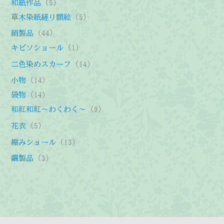
5
和紙作品
5
個
5
草木染紙縒り額絵
5
の
個
4
絹製品
44
商
の
4
1
キビソショール
1
品
商
個
個
1
二色染めスカーフ
14
品
の
の
4
1
小物
14
商
商
個
4
1
袋物
14
品
品
の
個
4
9
和紅和紅～わくわく～
9
商
の
個
個
5
花衣
5
品
商
の
の
個
1
縮みショール
13
品
商
商
の
3
3
繭製品
3
品
品
商
個
個
品
の
の
商
商
品
品