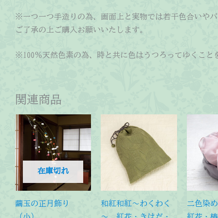
※一つ一つ手造りの為、画面上と実物では若干色合いやバ
ご了承の上ご購入お願いいたします。
※100％天然色素の為、時と共に色はうつろってゆくこと
関連商品
在庫切れ
繭玉の正月飾り
和紅和紅～わくわく
二色染
（小）
～ 紅花・きはだ・
紅花・椿