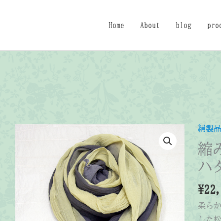
Home
About
blog
pro
絹製
縮
ハ
¥
22
柔ら
した