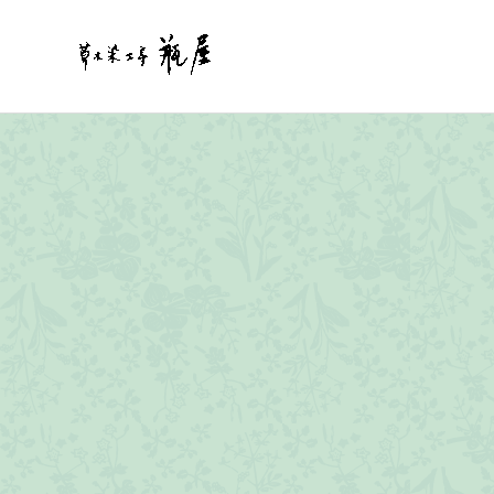
内
容
を
ス
キ
ッ
プ