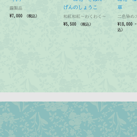
げんのしょうこ
草
繭製品
¥
7,000
（税込）
和紅和紅～わくわく～
二色染め
¥
5,500
¥
18,000
（税込）
込）