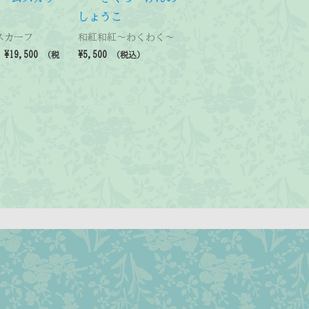
しょうこ
スカーフ
和紅和紅～わくわく～
価
–
¥
19,500
¥
5,500
（税
（税込）
格
帯:
¥18,000
–
¥19,500