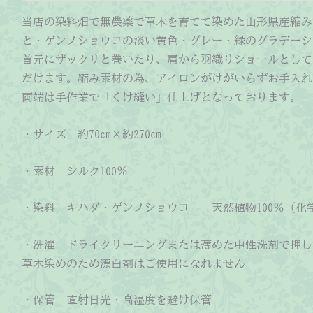
シ
当店の染料畑で無農薬で草木を育てて染めた山形県産縮み
ョ
と・ゲンノショウコの淡い黄色・グレー・緑のグラデーシ
ウ
首元にザックリと巻いたり、肩から羽織りショールとして
コ
だけます。縮み素材の為、アイロンがけがいらずお手入れ
個
両端は手作業で「くけ縫い」仕上げとなっております。
・サイズ 約70cm×約270cm
・素材 シルク100％
・染料 キハダ・ゲンノショウコ 天然植物100％（化
・洗濯 ドライクリーニングまたは薄めた中性洗剤で押し
草木染めのため漂白剤はご使用になれません
・保管 直射日光・高湿度を避け保管