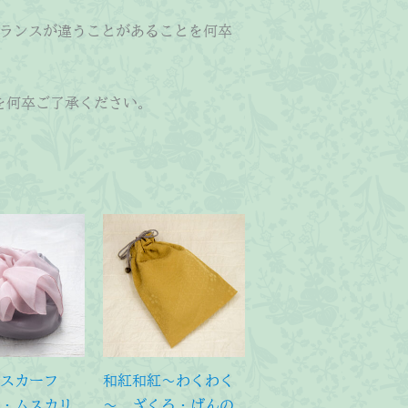
ランスが違うことがあることを何卒
を何卒ご了承ください。
めスカーフ
和紅和紅～わくわく
・ムスカリ
～ ざくろ・げんの