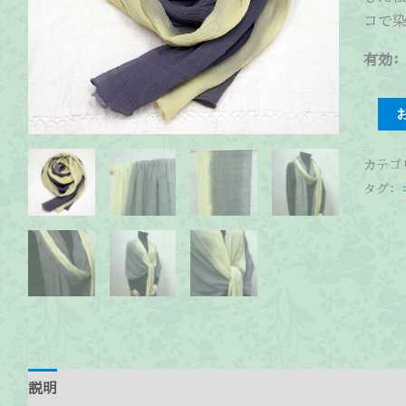
コで
有効:
縮
み
シ
カテゴ
ョ
タグ:
ー
ル
(長
キ
ハ
ダ・
ゲ
ン
説明
ノ