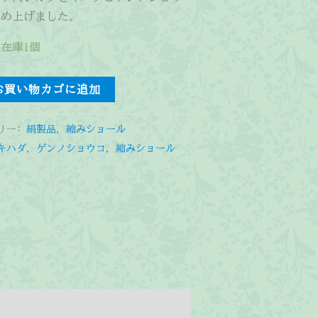
染め上げました。
在庫1個
お買い物カゴに追加
リー:
絹製品
,
縮みショール
キハダ
,
ゲンノショウコ
,
縮みショール
)