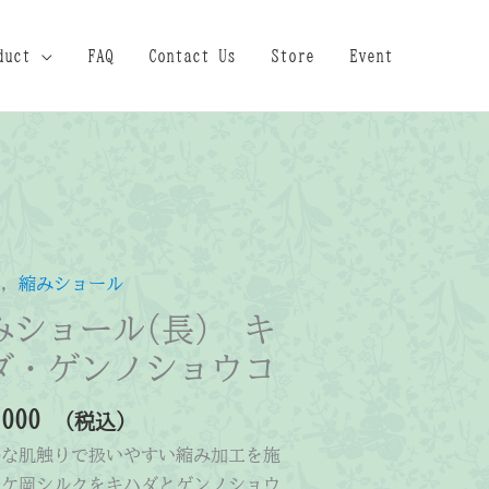
duct
FAQ
Contact Us
Store
Event
品
,
縮みショール
みショール(長) キ
ダ・ゲンノショウコ
,000
（税込）
かな肌触りで扱いやすい縮み加工を施
松ケ岡シルクをキハダとゲンノショウ