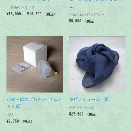
こ
二色染めスカーフ
価
¥
18,000
–
¥
19,500
和紅和紅～わくわく～
（税込）
格
¥
5,500
（税込）
帯:
¥18,000
–
¥19,500
花衣～はなごろも～ (ムス
キビソショール 藍
カリ草)
キビソショール
¥
27,500
小物
（税込）
¥
2,750
（税込）