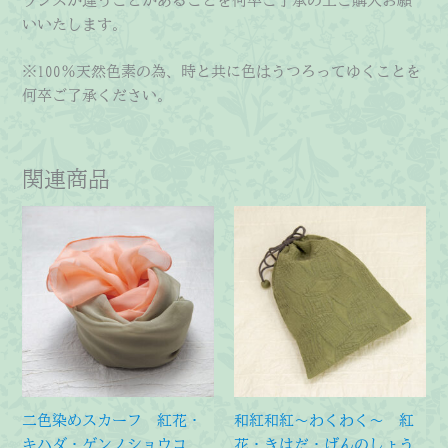
ランスが違うことがあることを何卒ご了承の上ご購入お願
いいたします。
※100％天然色素の為、時と共に色はうつろってゆくことを
何卒ご了承ください。
関連商品
二色染めスカーフ 紅花・
和紅和紅～わくわく～ 紅
キハダ・ゲンノショウコ
花・きはだ・げんのしょう