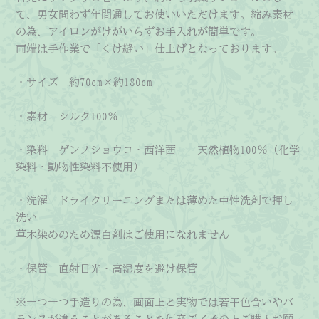
コ・
て、男女問わず年間通してお使いいただけます。縮み素材
西
の為、アイロンがけがいらずお手入れが簡単です。
洋
両端は手作業で「くけ縫い」仕上げとなっております。
茜
・サイズ 約70cm×約180cm
個
・素材 シルク100％
・染料 ゲンノショウコ・西洋茜 天然植物100％（化学
染料・動物性染料不使用）
・洗濯 ドライクリーニングまたは薄めた中性洗剤で押し
洗い
草木染めのため漂白剤はご使用になれません
・保管 直射日光・高湿度を避け保管
※一つ一つ手造りの為、画面上と実物では若干色合いやバ