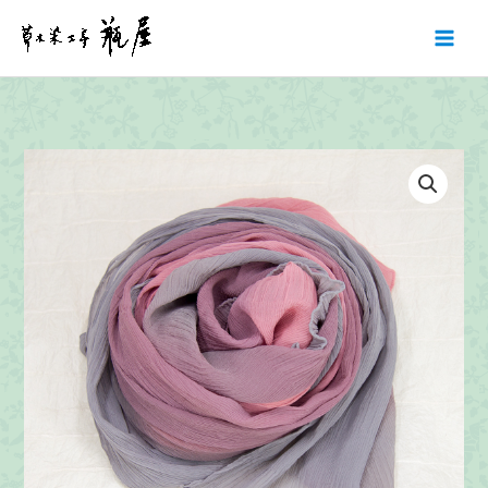
内
容
を
ス
キ
ッ
プ