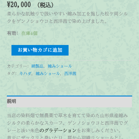
¥
20,000
（税込）
柔らかな肌触りで扱いやすい縮み加工を施した松ケ岡シル
クをゲンノショウコと西洋茜で染め上げました。
有効:
在庫4個
縮
お買い物カゴに追加
み
シ
カテゴリー:
絹製品
,
縮みショール
ョ
タグ:
キハダ
,
縮みショール
,
西洋茜
ー
ル
(短)
ゲ
説明
ン
ノ
当店の染料畑で無農薬で草木を育てて染めた山形県産縮み
シ
シルクの柔らかなスカーフ。ゲンノショウコと西洋茜でグ
ョ
レーと淡い朱色
のグラデーション
をお楽しみください。
ウ
首元にザックリと巻いたり、肩から羽織りショールとし