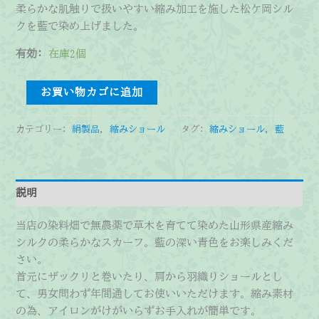
柔らかな肌触りで扱いやすい縮み加工を施した松ケ岡シル
クを藍で染め上げました。
有効:
在庫2個
縮
お買い物カゴに追加
み
シ
カテゴリー:
絹製品
,
縮みショール
タグ:
縮みショール
,
藍
ョ
ー
ル
(短)
説明
藍
個
当店の染料畑で無農薬で草木を育てて染めた山形県産縮み
シルクの柔らかなスカーフ。藍の深い青色をお楽しみくだ
さい。
首元にザックリと巻いたり、肩から羽織りショールとし
て、男女問わず年間通してお使いいただけます。縮み素材
の為、アイロンがけがいらずお手入れが簡単です。