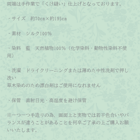
両端は手作業で「くけ縫い」仕上げとなっております。
・サイズ 約70cm×約195cm
・素材 シルク100％
・染料 藍 天然植物100％（化学染料・動物性染料不使
用）
・洗濯 ドライクリーニングまたは薄めた中性洗剤で押し
洗い
草木染めのため漂白剤はご使用になれません
・保管 直射日光・高湿度を避け保管
※一つ一つ手造りの為、画面上と実物では若干色合いやバ
ランスが違うことがあることを何卒ご了承の上ご購入お願
いいたします。