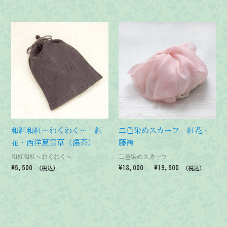
和紅和紅～わくわく～ 紅
二色染めスカーフ 紅花・
花・西洋夏雪草 (濃茶)
藤袴
和紅和紅～わくわく～
二色染めスカーフ
価
¥
5,500
¥
18,000
–
¥
19,500
（税込）
（税込）
格
帯:
¥18,000
–
¥19,500